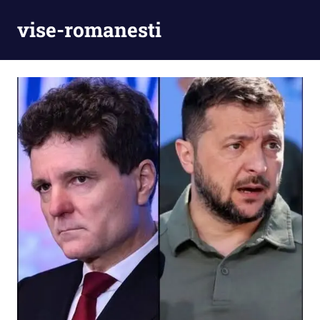
Skip
vise-romanesti
to
content