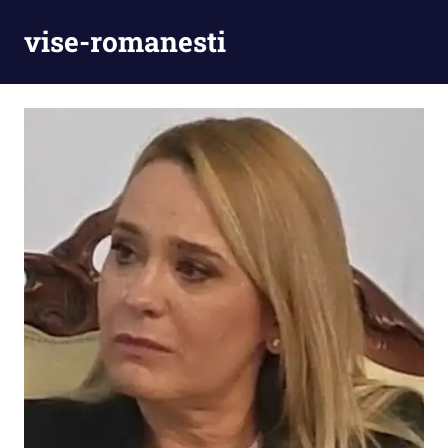
Skip
vise-romanesti
to
content