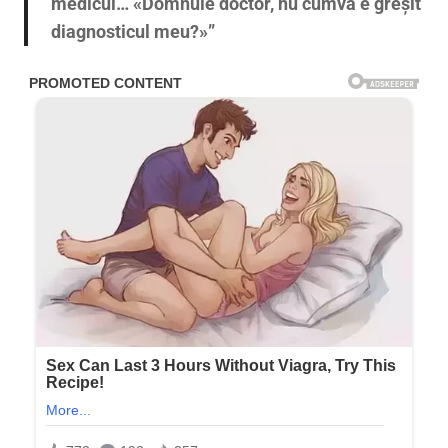
medicul… «Domnule doctor, nu cumva e greșit
diagnosticul meu?»”