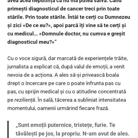
avea acea neputință că nu mă putea salva. Când
primești diagnosticul de cancer treci prin toate
stările. Prin toate stările. Întâi te cerți cu Dumnezeu
și zici «De ce eu?», apoi parcă îți vine să te cerți și
cu medicul… «Domnule doctor, nu cumva e greșit
diagnosticul meu?»”
Cu o voce sigură, dar marcată de experiențele trăite,
jurnalista a explicat că, după valul de emoții, a venit
nevoia de a acționa. A ales să-și privească boala
drept o încercare pe care o poate înfrunta pas cu
pas, cu sprijin medical și cu o atitudine concentrată
pe
reziliență
. În sală, tăcerea a subliniat intensitatea
momentului, oamenii urmărind fiecare frază.
„Sunt emoții puternice, tristețe, furie. Te
tăvălești pe jos, la propriu. N-am avut de ales.