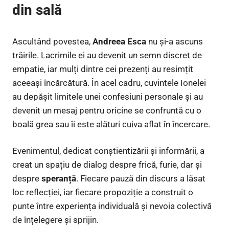
din sală
Ascultând povestea,
Andreea Esca
nu și-a ascuns
trăirile. Lacrimile ei au devenit un semn discret de
empatie, iar mulți dintre cei prezenți au resimțit
aceeași încărcătură. În acel cadru, cuvintele Ionelei
au depășit limitele unei confesiuni personale și au
devenit un mesaj pentru oricine se confruntă cu o
boală grea sau îi este alături cuiva aflat în încercare.
Evenimentul, dedicat conștientizării și informării, a
creat un spațiu de dialog despre frică, furie, dar și
despre
speranță
. Fiecare pauză din discurs a lăsat
loc reflecției, iar fiecare propoziție a construit o
punte între experiența individuală și nevoia colectivă
de înțelegere și sprijin.