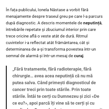
În fața publicului, Ionela Năstase a vorbit fără
menajamente despre traseul greu pe care l-a parcurs
după diagnostic. A descris momentele de
neputință
,
întrebările repetate și zbuciumul interior prin care
trece oricine află o veste atât de dură. Ritmul
cuvintelor i-a reflectat atât frământarea, cât și
determinarea de a-și transforma povestea într-un
semnal de alarmă și într-un mesaj de
curaj
.
„Fără tratamente, fără radioterapie, fără
chirurgie… avea acea neputință că nu mă
putea salva. Când primești diagnosticul de
cancer treci prin toate stările. Prin toate
stările. Întâi te cerți cu Dumnezeu și zici «De
ce eu?», apoi parcă îți vine să te cerți și cu