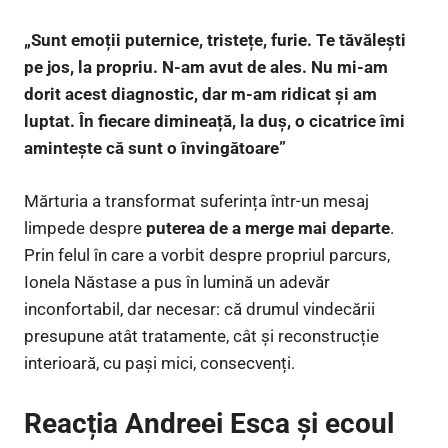
„Sunt emoții puternice, tristețe, furie. Te tăvălești
pe jos, la propriu. N-am avut de ales. Nu mi-am
dorit acest diagnostic, dar m-am ridicat și am
luptat. În fiecare dimineață, la duș, o cicatrice îmi
amintește că sunt o învingătoare”
Mărturia a transformat suferința într-un mesaj
limpede despre
puterea de a merge mai departe
.
Prin felul în care a vorbit despre propriul parcurs,
Ionela Năstase a pus în lumină un adevăr
inconfortabil, dar necesar: că drumul vindecării
presupune atât tratamente, cât și reconstrucție
interioară, cu pași mici, consecvenți.
Reacția Andreei Esca și ecoul