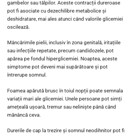
gambelor sau tălpilor. Aceste contracții dureroase
pot fi asociate cu dezechilibre metabolice și
deshidratare, mai ales atunci când valorile glicemiei
oscilează.
Mâncărimile pielii, inclusiv în zona genitală, iritațiile
sau infecțiile repetate, precum candidozele, pot
apărea pe fondul hiperglicemiei. Noaptea, aceste
simptome pot deveni mai supărătoare și pot
întrerupe somnul.
Foamea apărută brusc în toiul nopții poate semnala
variații mari ale glicemiei. Unele persoane pot simți
amețeală ușoară, tremur sau neliniște până când
mănâncă ceva.
Durerile de cap la trezire și somnul neodihnitor pot fi