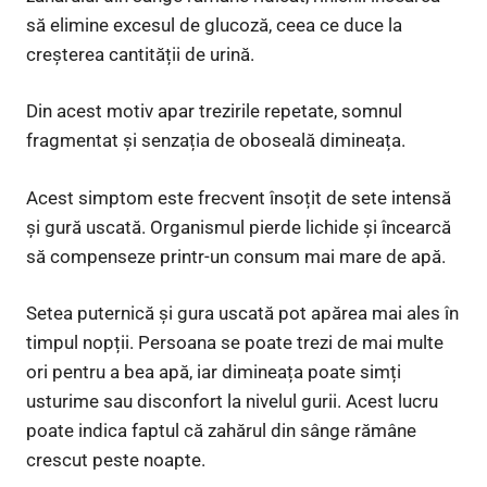
să elimine excesul de glucoză, ceea ce duce la
creșterea cantității de urină.
Din acest motiv apar trezirile repetate, somnul
fragmentat și senzația de oboseală dimineața.
Acest simptom este frecvent însoțit de sete intensă
și gură uscată. Organismul pierde lichide și încearcă
să compenseze printr-un consum mai mare de apă.
Setea puternică și gura uscată pot apărea mai ales în
timpul nopții. Persoana se poate trezi de mai multe
ori pentru a bea apă, iar dimineața poate simți
usturime sau disconfort la nivelul gurii. Acest lucru
poate indica faptul că zahărul din sânge rămâne
crescut peste noapte.