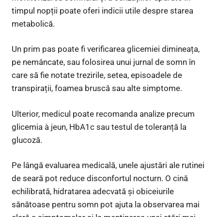
timpul nopții poate oferi indicii utile despre starea
metabolică.
Un prim pas poate fi verificarea glicemiei dimineața,
pe nemâncate, sau folosirea unui jurnal de somn în
care să fie notate trezirile, setea, episoadele de
transpirații, foamea bruscă sau alte simptome.
Ulterior, medicul poate recomanda analize precum
glicemia à jeun, HbA1c sau testul de toleranță la
glucoză.
Pe lângă evaluarea medicală, unele ajustări ale rutinei
de seară pot reduce disconfortul nocturn. O cină
echilibrată, hidratarea adecvată și obiceiurile
sănătoase pentru somn pot ajuta la observarea mai