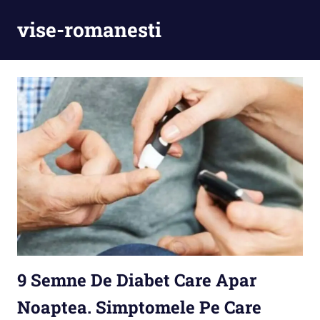
Skip
vise-romanesti
to
content
9 Semne De Diabet Care Apar
Noaptea. Simptomele Pe Care