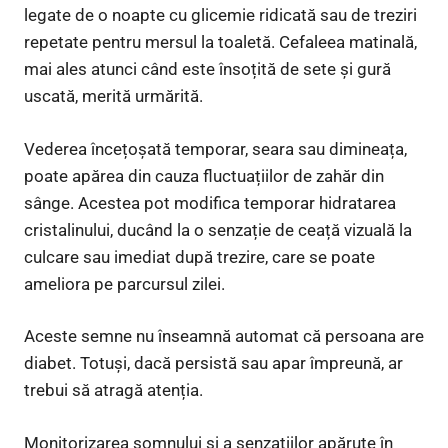
legate de o noapte cu glicemie ridicată sau de treziri
repetate pentru mersul la toaletă. Cefaleea matinală,
mai ales atunci când este însoțită de sete și gură
uscată, merită urmărită.
Vederea încețoșată temporar, seara sau dimineața,
poate apărea din cauza fluctuațiilor de zahăr din
sânge. Acestea pot modifica temporar hidratarea
cristalinului, ducând la o senzație de ceață vizuală la
culcare sau imediat după trezire, care se poate
ameliora pe parcursul zilei.
Aceste semne nu înseamnă automat că persoana are
diabet. Totuși, dacă persistă sau apar împreună, ar
trebui să atragă atenția.
Monitorizarea somnului și a senzațiilor apărute în