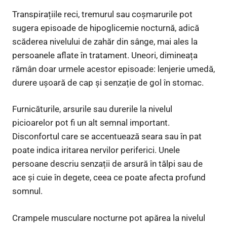
Transpirațiile reci, tremurul sau coșmarurile pot
sugera episoade de hipoglicemie nocturnă, adică
scăderea nivelului de zahăr din sânge, mai ales la
persoanele aflate în tratament. Uneori, dimineața
rămân doar urmele acestor episoade: lenjerie umedă,
durere ușoară de cap și senzație de gol în stomac.
Furnicăturile, arsurile sau durerile la nivelul
picioarelor pot fi un alt semnal important.
Disconfortul care se accentuează seara sau în pat
poate indica iritarea nervilor periferici. Unele
persoane descriu senzații de arsură în tălpi sau de
ace și cuie în degete, ceea ce poate afecta profund
somnul.
Crampele musculare nocturne pot apărea la nivelul